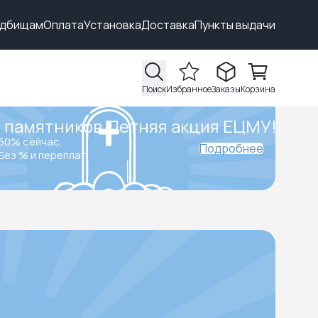
адбищам
Оплата
Установка
Доставка
Пункты выдачи
Поиск
Избранное
Заказы
Корзина
 памятников.
Летняя акция ЕЦМУ!
50% сейчас,
Подробнее
Без % и переплат.