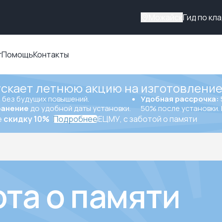
Можайск
Гид по кл
г
Помощь
Контакты
ускает летнюю акцию на изготовление
ы
без будущих повышений.
Удобная рассрочка:
ранение
до удобной даты установки.
50% после установки. 
е
скидку 10%
Подробнее
ЕЦМУ, с заботой о памяти
ота о памяти