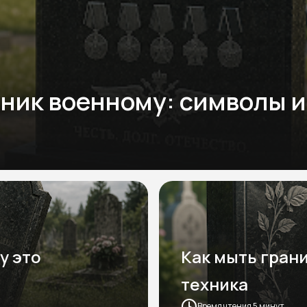
ник военному: символы и
у это
Как мыть гран
техника
Время чтения 5 минут