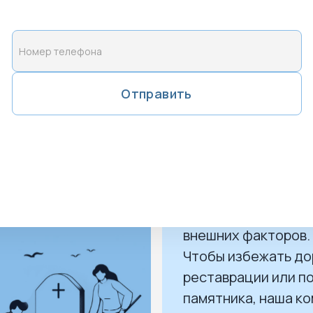
границей между уч
Узнать подробн
Отправить
 и уход за ним
Обслуживание 
Даже гранитные из
со временем могут
подвергнуться
разрушительному 
внешних факторов.
Чтобы избежать д
реставрации или п
памятника, наша к