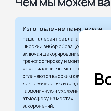
Чем мы можем ва
Изготовление памятников
Наша галерея предлагает
широкий выбор образцов и услуг,
включая декорирование,
транспортировку и монтаж. Наши
мемориальные комплексы
В
отличаются высоким качеством,
долговечностью и создают
гармоничную и ухоженную
атмосферу на местах
захоронений.