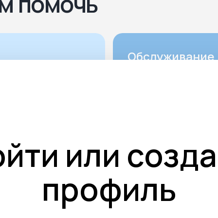
м помочь
Обслуживание 
Благоустройство м
захоронений включ
не только установ
и надгробной плиты
монтаж ограды. Им
ойти или созда
элемент выполняет
эстетическую фун
профиль
но также придаёт
мемориальному ко
законченный вид и