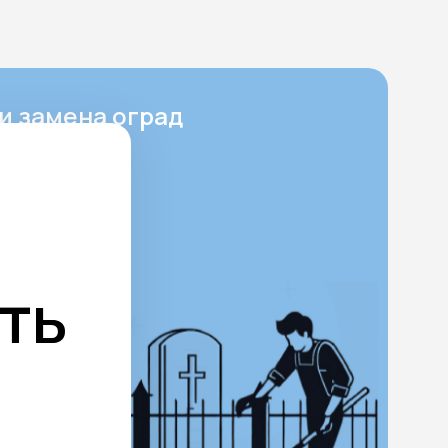
и замена оград
ест
ает в себя
ку памятника
, а также
енно данный
ть
 не только
кцию,
мплексу
 служит