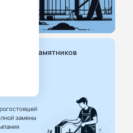
астками.
ее
и ремонт памятников
делия
воздействию
орогостоящей
олной замены
омпания