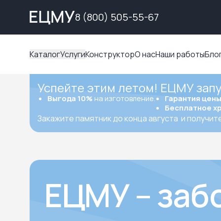
8 (800) 505-55-67
Каталог
Услуги
Конструктор
О нас
Наши работы
Бло
Успейте этим летом! ЕЦМУ зап
Выгода 10%
на изготовление.
Гарантия цен
Бесплатное х
Закажите памятник до конца августа
и получит
ЕЦМУ – заб