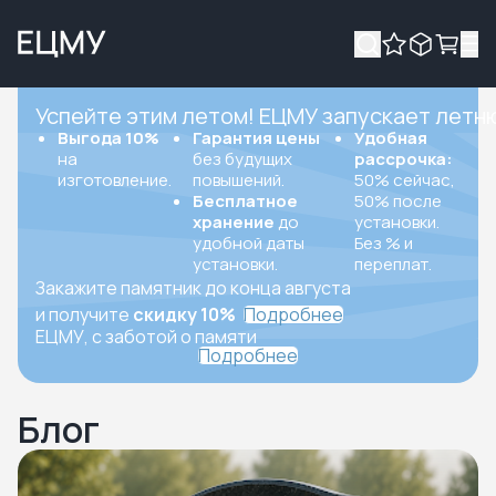
Успейте этим летом! ЕЦМУ запускает летн
Выгода 10%
Гарантия цены
Удобная
на
без будущих
рассрочка:
изготовление.
повышений.
50% сейчас,
Бесплатное
50% после
хранение
до
установки.
удобной даты
Без % и
установки.
переплат.
Закажите памятник до конца августа
и получите
скидку 10%
Подробнее
ЕЦМУ, с заботой о памяти
Подробнее
Блог