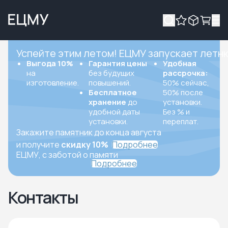
Успейте этим летом! ЕЦМУ запускает летн
Выгода 10%
Гарантия цены
Удобная
на
без будущих
рассрочка:
изготовление.
повышений.
50% сейчас,
Бесплатное
50% после
хранение
до
установки.
удобной даты
Без % и
установки.
переплат.
Закажите памятник до конца августа
и получите
скидку 10%
Подробнее
ЕЦМУ, с заботой о памяти
Подробнее
Контакты