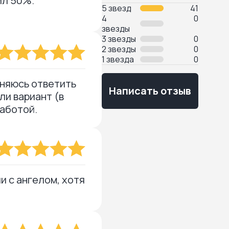
ил 50%.
5 звезд
41
4
0
звезды
3 звезды
0
2 звезды
0
1 звезда
0
дняюсь ответить
Написать отзыв
ли вариант (в
аботой.
и с ангелом, хотя