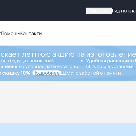
Можайск
Гид по кл
г
Помощь
Контакты
ускает летнюю акцию на изготовление
ы
без будущих повышений.
Удобная рассрочка:
ранение
до удобной даты установки.
50% после установки. 
е
скидку 10%
Подробнее
ЕЦМУ, с заботой о памяти