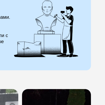
зами.
ли с
ые