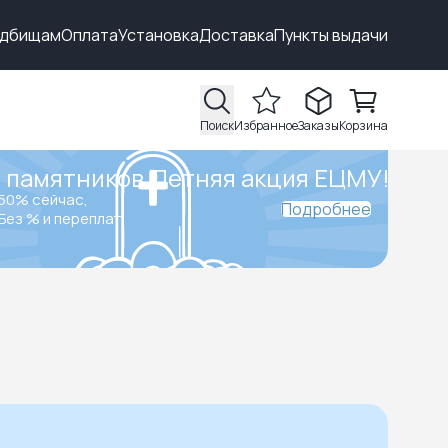
адбищам
Оплата
Установка
Доставка
Пункты выдачи
Поиск
Избранное
Заказы
Корзина
 памятников.
Летняя акция ЕЦМУ!
50% сейчас,
Подробнее
Без % и переплат.