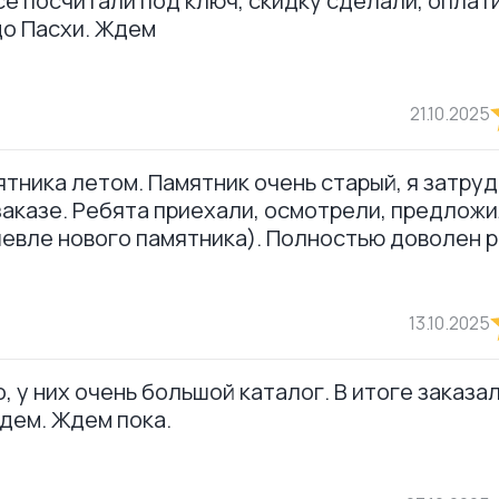
се посчитали под ключ, скидку сделали, оплат
до Пасхи. Ждем
21.10.2025
тника летом. Памятник очень старый, я затру
заказе. Ребята приехали, осмотрели, предложи
евле нового памятника). Полностью доволен р
13.10.2025
 у них очень большой каталог. В итоге заказал
едем. Ждем пока.