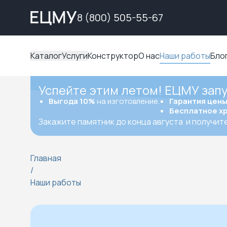
8 (800) 505-55-67
Каталог
Услуги
Конструктор
О нас
Наши работы
Бло
Успейте этим летом! ЕЦМУ зап
Выгода 10%
на изготовление.
Гарантия цен
Бесплатное х
Закажите памятник до конца августа
и получит
Главная
/
Наши работы