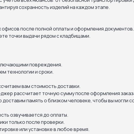
с учетом всех нюансов: от безопасной транспортировки 
рантируя сохранность изделий на каждом этапе.
х офисов после полной оплаты и оформления документов
дете точки выдачи рядом с кладбищами.
сключающими повреждения.
м технологии и сроки.
ассчитаем вам стоимость доставки.
еджер рассчитает точную сумму после оформления заказ
доставим память о близком человеке, чтобы вы могли с
сть озвучивается до оплаты.
ики только после проверки.
ировке или установке в любое время.