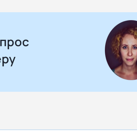
апрос
еру