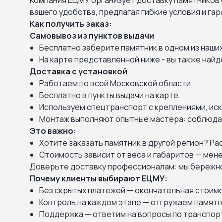
Компания ЕЦМУ организует доставку памятников 
вашего удобства, предлагая гибкие условия и га
Как получить заказ:
Самовывоз из пунктов выдачи
Бесплатно заберите памятник в одном из наши
На карте представленной ниже - вы также най
Доставка с установкой
Работаем по всей Московской области
Бесплатно в пункты выдачи на карте.
Используем спецтранспорт с креплениями, и
Монтаж выполняют опытные мастера: соблюдае
Это важно:
Хотите заказать памятник в другой регион? Р
Стоимость зависит от веса и габаритов — мен
Доверьте доставку профессионалам: мы бережно 
Почему клиенты выбирают ЕЦМУ:
Без скрытых платежей — окончательная стоимо
Контроль на каждом этапе — отгружаем памятн
Поддержка — ответим на вопросы по транспорт