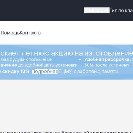
Можайск
Гид по кл
г
Помощь
Контакты
ускает летнюю акцию на изготовление
ы
без будущих повышений.
Удобная рассрочка:
ранение
до удобной даты установки.
50% после установки. 
е
скидку 10%
Подробнее
ЕЦМУ, с заботой о памяти