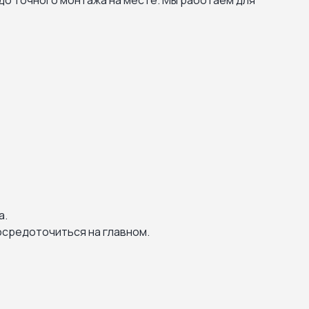
до точного монтажа на месте. Мы работаем для
.
а.
осредоточиться на главном.