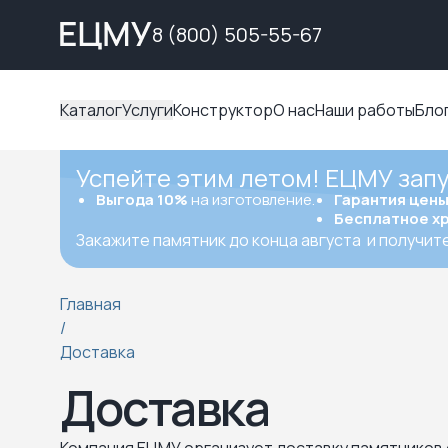
8 (800) 505-55-67
Каталог
Услуги
Конструктор
О нас
Наши работы
Бло
Успейте этим летом! ЕЦМУ зап
Выгода 10%
на изготовление.
Гарантия цен
Бесплатное х
Закажите памятник до конца августа
и получит
Главная
/
Доставка
Доставка