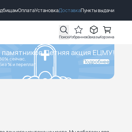
адбищам
Оплата
Установка
Доставка
Пункты выдачи
Поиск
Избранное
Заказы
Корзина
 памятников.
Летняя акция ЕЦМУ!
50% сейчас,
Подробнее
Без % и переплат.