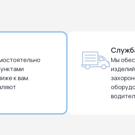
Служб
амостоятельно
Мы обес
пунктами
изделий
иже к вам.
захорон
вляют
оборудо
водите