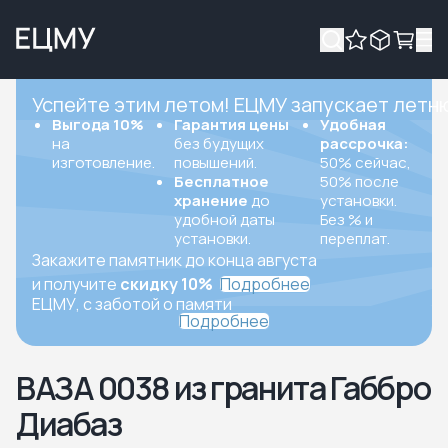
Успейте этим летом! ЕЦМУ запускает летн
Выгода 10%
Гарантия цены
Удобная
на
без будущих
рассрочка:
изготовление.
повышений.
50% сейчас,
Бесплатное
50% после
хранение
до
установки.
удобной даты
Без % и
установки.
переплат.
Закажите памятник до конца августа
и получите
скидку 10%
Подробнее
ЕЦМУ, с заботой о памяти
Подробнее
ВАЗА 0038 из гранита Габбро
Диабаз