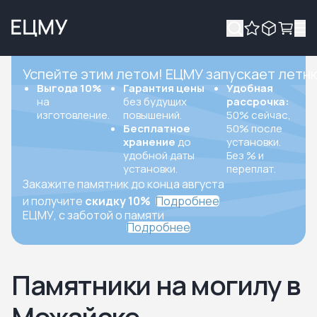
Успейте этим летом! ЕЦМУ запускает летн
Выгода 10%
Гарантия цены
Удобная
на
без будущих
рассрочка:
изготовление.
повышений.
50% сейчас,
Бесплатное
50% после
хранение
до
установки.
удобной даты
Без % и
установки.
переплат.
Закажите памятник до конца августа
и получите
скидку 10%
Подробнее
ЕЦМУ, с заботой о памяти
Подробнее
Памятники на могилу в
Можайске