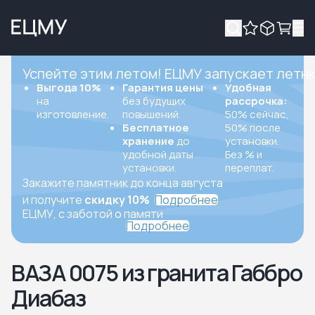
Успейте этим летом! ЕЦМУ запускает летн
Выгода 10%
Гарантия цены
Удобная
на
без будущих
рассрочка:
изготовление.
повышений.
50% сейчас,
Бесплатное
50% после
хранение
до
установки.
удобной даты
Без % и
установки.
переплат.
Закажите памятник до конца августа
и получите
скидку 10%
Подробнее
ЕЦМУ, с заботой о памяти
Подробнее
ВАЗА 0075 из гранита Габбро
Диабаз