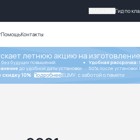
Можайск
Гид по кл
г
Помощь
Контакты
ускает летнюю акцию на изготовление
ы
без будущих повышений.
Удобная рассрочка:
ранение
до удобной даты установки.
50% после установки. 
е
скидку 10%
Подробнее
ЕЦМУ, с заботой о памяти