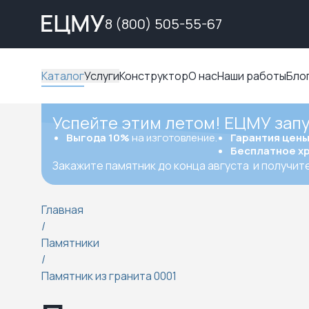
8 (800) 505-55-67
Каталог
Услуги
Конструктор
О нас
Наши работы
Бло
Успейте этим летом! ЕЦМУ зап
Выгода 10%
на изготовление.
Гарантия цен
Бесплатное х
Закажите памятник до конца августа
и получит
Главная
/
Памятники
/
Памятник из гранита 0001