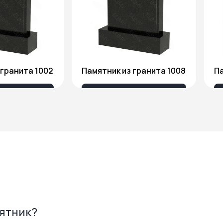
 гранита 1002
Памятник из гранита 1008
676 ₽
18 032 ₽
мятник?