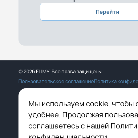
Перейти
© 2026 ЕЦМУ. Все права защищены.
Пользовательское соглашение
Политика конфид
Каталог
Конструктор
Пункты выдачи
Ко
Мы используем cookie, чтобы 
Услуги
О нас
Доставка
МО,
удобнее. Продолжая пользова
8 
Блог
Оплата
соглашаетесь с нашей Полити
Помощь
Установка
inf
Контакты
Гид по кладбищам
конфиденциальности