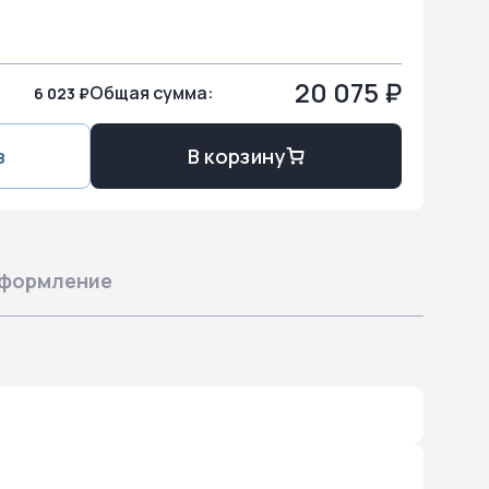
20 075 ₽
Общая сумма:
6 023 ₽
з
В корзину
формление