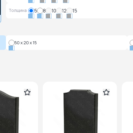
Толщина
5
8
10
12
15
50 x 20 x 15