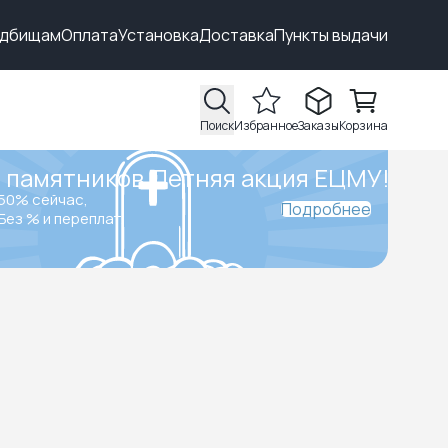
адбищам
Оплата
Установка
Доставка
Пункты выдачи
Поиск
Избранное
Заказы
Корзина
 памятников.
Летняя акция ЕЦМУ!
50% сейчас,
Подробнее
Без % и переплат.