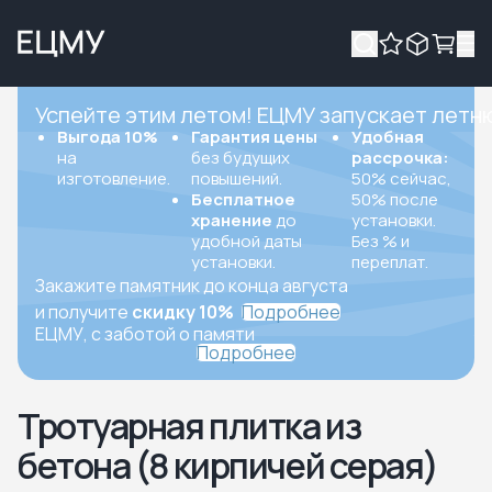
Успейте этим летом! ЕЦМУ запускает летн
Выгода 10%
Гарантия цены
Удобная
на
без будущих
рассрочка:
изготовление.
повышений.
50% сейчас,
Бесплатное
50% после
хранение
до
установки.
удобной даты
Без % и
установки.
переплат.
Закажите памятник до конца августа
и получите
скидку 10%
Подробнее
ЕЦМУ, с заботой о памяти
Подробнее
Тротуарная плитка из
бетона (8 кирпичей серая)