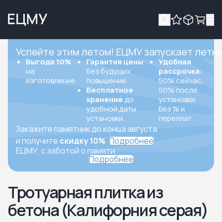
Успейте этим летом! ЕЦМУ запускает летн
Выгода 10%
Гарантия цены
Удобная
на
без будущих
рассрочка:
изготовление.
повышений.
50% сейчас,
Бесплатное
50% после
хранение
до
установки.
удобной даты
Без % и
установки.
переплат.
Закажите памятник до конца августа
и получите
скидку 10%
Подробнее
ЕЦМУ, с заботой о памяти
Подробнее
Тротуарная плитка из
бетона (Калифорния серая)