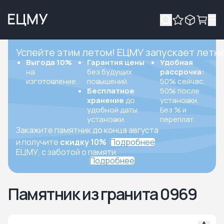
Успейте этим летом! ЕЦМУ запускает летн
Выгода 10%
Гарантия цены
Удобная
на
без будущих
рассрочка:
изготовление.
повышений.
50% сейчас,
Бесплатное
50% после
хранение
до
установки.
удобной даты
Без % и
установки.
переплат.
Закажите памятник до конца августа
и получите
скидку 10%
Подробнее
ЕЦМУ, с заботой о памяти
Подробнее
Памятник из гранита 0969