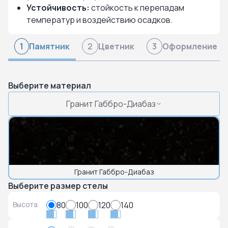
Устойчивость:
стойкость к перепадам
температур и воздействию осадков.
Памятник
Цветник
Оформление
1
2
3
Выберите материал
Гранит Габбро-Диабаз
Гранит Габбро-Диабаз
Выберите размер стелы
Высота
80
100
120
140