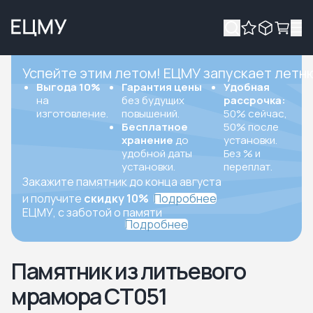
Успейте этим летом! ЕЦМУ запускает летн
Выгода 10%
Гарантия цены
Удобная
на
без будущих
рассрочка:
изготовление.
повышений.
50% сейчас,
Бесплатное
50% после
хранение
до
установки.
удобной даты
Без % и
установки.
переплат.
Закажите памятник до конца августа
и получите
скидку 10%
Подробнее
ЕЦМУ, с заботой о памяти
Подробнее
Памятник из литьевого
мрамора СТ051