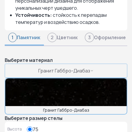
персонализации дизайна для отображения
уникальных черт ушедшего.
Устойчивость:
стойкость к перепадам
температур и воздействию осадков.
Памятник
Цветник
Оформление
1
2
3
Выберите материал
Гранит Габбро-Диабаз
Гранит Габбро-Диабаз
Выберите размер стелы
Высота
75