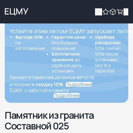
Успейте этим летом! ЕЦМУ запускает летн
Выгода 10%
Гарантия цены
Удобная
на
без будущих
рассрочка:
изготовление.
повышений.
50% сейчас,
Бесплатное
50% после
хранение
до
установки.
удобной даты
Без % и
установки.
переплат.
Закажите памятник до конца августа
и получите
скидку 10%
Подробнее
ЕЦМУ, с заботой о памяти
Подробнее
Памятник из гранита
Составной 025