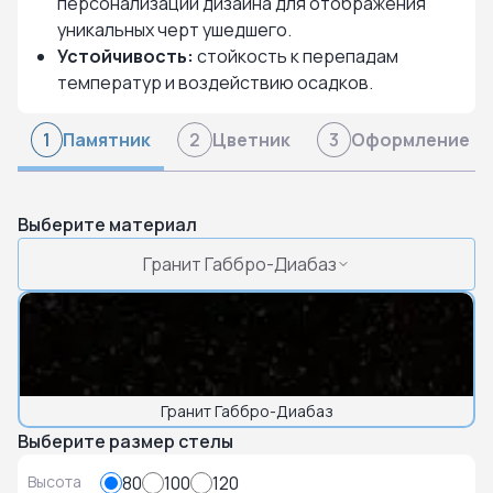
персонализации дизайна для отображения
уникальных черт ушедшего.
Устойчивость:
стойкость к перепадам
температур и воздействию осадков.
Памятник
Цветник
Оформление
1
2
3
Выберите материал
Гранит Габбро-Диабаз
Гранит Габбро-Диабаз
Выберите размер стелы
Высота
80
100
120