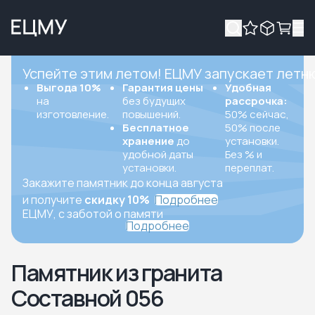
Успейте этим летом! ЕЦМУ запускает летн
Выгода 10%
Гарантия цены
Удобная
на
без будущих
рассрочка:
изготовление.
повышений.
50% сейчас,
Бесплатное
50% после
хранение
до
установки.
удобной даты
Без % и
установки.
переплат.
Закажите памятник до конца августа
и получите
скидку 10%
Подробнее
ЕЦМУ, с заботой о памяти
Подробнее
Памятник из гранита
Составной 056