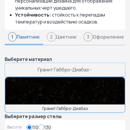
персонализации дизайна для отображения
уникальных черт ушедшего.
Устойчивость:
стойкость к перепадам
температур и воздействию осадков.
Памятник
Цветник
Оформление
1
2
3
Выберите материал
Гранит Габбро-Диабаз
Гранит Габбро-Диабаз
Выберите размер стелы
Высота
110
130