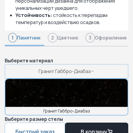
персонализации дизайна для отображения
уникальных черт ушедшего.
Устойчивость:
стойкость к перепадам
температур и воздействию осадков.
Памятник
Цветник
Оформление
1
2
3
Выберите материал
Гранит Габбро-Диабаз
Гранит Габбро-Диабаз
Выберите размер стелы
Быстрый заказ
В корзину