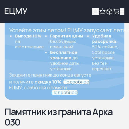
Успейте этим летом! ЕЦМУ запускает летн
Выгода 10%
Гарантия цены
Удобная
на
без будущих
рассрочка:
изготовление.
повышений.
50% сейчас,
Бесплатное
50% после
хранение
до
установки.
удобной даты
Без % и
установки.
переплат.
Закажите памятник до конца августа
и получите
скидку 10%
Подробнее
ЕЦМУ, с заботой о памяти
Подробнее
Памятник из гранита Арка
030