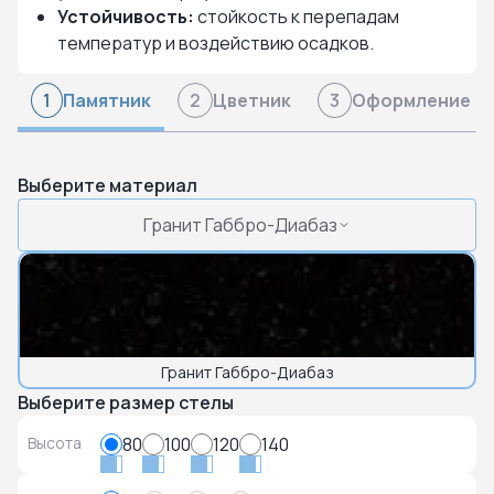
Устойчивость:
стойкость к перепадам
температур и воздействию осадков.
Памятник
Цветник
Оформление
1
2
3
Выберите материал
Гранит Габбро-Диабаз
Гранит Габбро-Диабаз
Выберите размер стелы
Высота
80
100
120
140