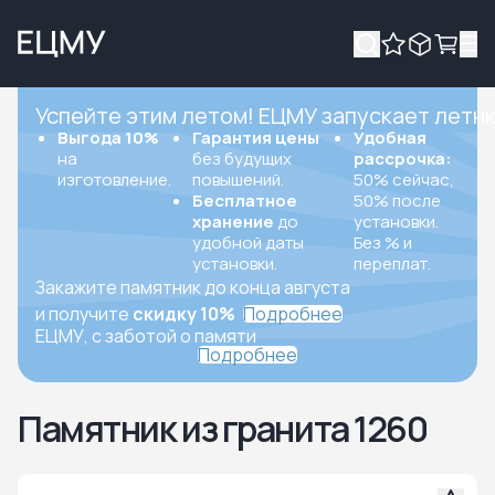
Успейте этим летом! ЕЦМУ запускает летн
Выгода 10%
Гарантия цены
Удобная
на
без будущих
рассрочка:
изготовление.
повышений.
50% сейчас,
Бесплатное
50% после
хранение
до
установки.
удобной даты
Без % и
установки.
переплат.
Закажите памятник до конца августа
и получите
скидку 10%
Подробнее
ЕЦМУ, с заботой о памяти
Подробнее
Памятник из гранита 1260