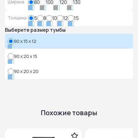
Ширина
80
100
120
130
Толщина
5
8
10
12
15
Выберите размер тумбы
90 x 15 x 12
90 x 20 x 15
90 x 20 x 20
Похожие товары