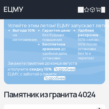
Успейте этим летом! ЕЦМУ запускает летн
Выгода 10%
Гарантия цены
Удобная
на
без будущих
рассрочка:
изготовление.
повышений.
50% сейчас,
Бесплатное
50% после
хранение
до
установки.
удобной даты
Без % и
установки.
переплат.
Закажите памятник до конца августа
и получите
скидку 10%
Подробнее
ЕЦМУ, с заботой о памяти
Подробнее
Памятник из гранита 4024