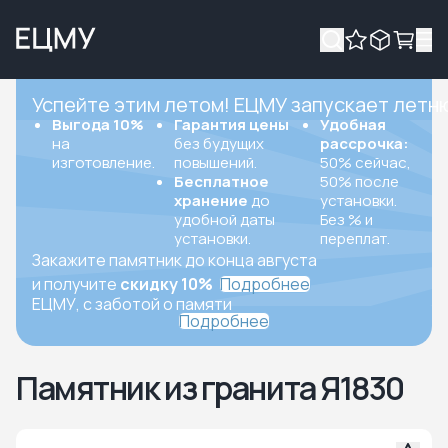
Успейте этим летом! ЕЦМУ запускает летн
Выгода 10%
Гарантия цены
Удобная
на
без будущих
рассрочка:
изготовление.
повышений.
50% сейчас,
Бесплатное
50% после
хранение
до
установки.
удобной даты
Без % и
установки.
переплат.
Закажите памятник до конца августа
и получите
скидку 10%
Подробнее
ЕЦМУ, с заботой о памяти
Подробнее
Памятник из гранита Я1830