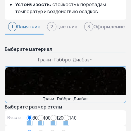
Устойчивость:
стойкость к перепадам
температур и воздействию осадков.
Памятник
Цветник
Оформление
1
2
3
Выберите материал
Гранит Габбро-Диабаз
Гранит Габбро-Диабаз
Выберите размер стелы
Высота
80
100
120
140